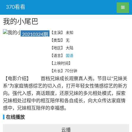
370看看
我的小尾巴
【主演】
未知
20210324期
【类型】
无
【地区】
大陆
【语言】
国语
【上映时间】
【片长】
70分钟
【电影介绍】 首档兄妹成长观察真人秀。节目以“兄妹关
系”为家庭情感综艺的切入点，打开年轻女性情感综艺的新方
向。强代入感，高话题度，还原兄妹的多元相处模式，探索
兄妹相处过程中的相互陪伴和各自成长，向大众传达家庭情
感中，兄妹相互陪伴的幸福感。
在线播放
云播