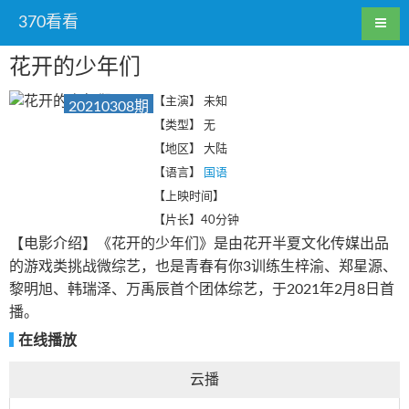
370看看
花开的少年们
【主演】
未知
20210308期
【类型】
无
【地区】
大陆
【语言】
国语
【上映时间】
【片长】
40分钟
【电影介绍】《花开的少年们》是由花开半夏文化传媒出品
的游戏类挑战微综艺，也是青春有你3训练生梓渝、郑星源、
黎明旭、韩瑞泽、万禹辰首个团体综艺，于2021年2月8日首
播。
在线播放
云播