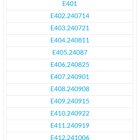
E401
E402.240714
E403.240721
E404.240811
E405.24087
E406.240825
E407.240901
E408.240908
E409.240915
E410.240922
E411.240919
E412.241006