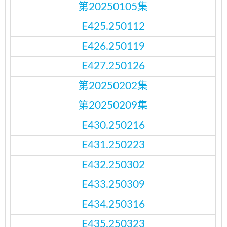
第20250105集
E425.250112
E426.250119
E427.250126
第20250202集
第20250209集
E430.250216
E431.250223
E432.250302
E433.250309
E434.250316
E435.250323