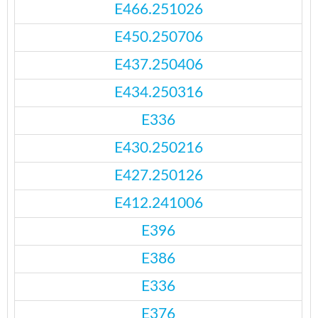
E466.251026
E450.250706
E437.250406
E434.250316
E336
E430.250216
E427.250126
E412.241006
E396
E386
E336
E376