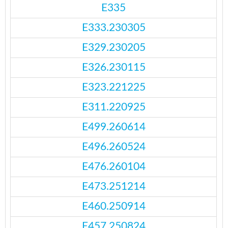
E335
E333.230305
E329.230205
E326.230115
E323.221225
E311.220925
E499.260614
E496.260524
E476.260104
E473.251214
E460.250914
E457.250824