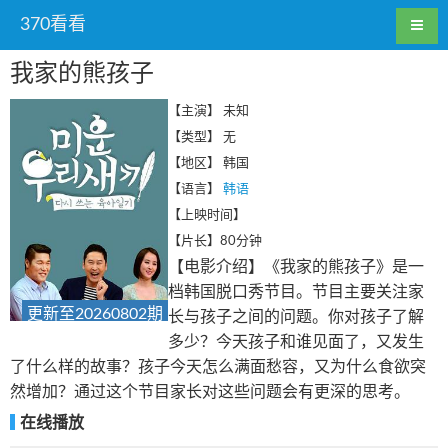
370看看
我家的熊孩子
【主演】
未知
【类型】
无
【地区】
韩国
【语言】
韩语
【上映时间】
【片长】
80分钟
【电影介绍】《我家的熊孩子》是一
档韩国脱口秀节目。节目主要关注家
更新至20260802期
长与孩子之间的问题。你对孩子了解
多少？今天孩子和谁见面了，又发生
了什么样的故事？孩子今天怎么满面愁容，又为什么食欲突
然增加？通过这个节目家长对这些问题会有更深的思考。
在线播放