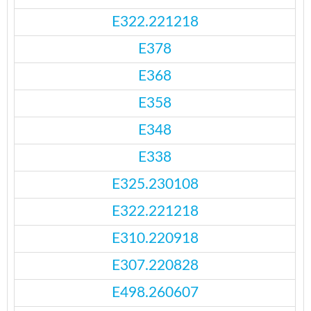
E322.221218
E378
E368
E358
E348
E338
E325.230108
E322.221218
E310.220918
E307.220828
E498.260607