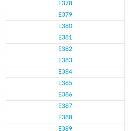
E378
E379
E380
E381
E382
E383
E384
E385
E386
E387
E388
E389