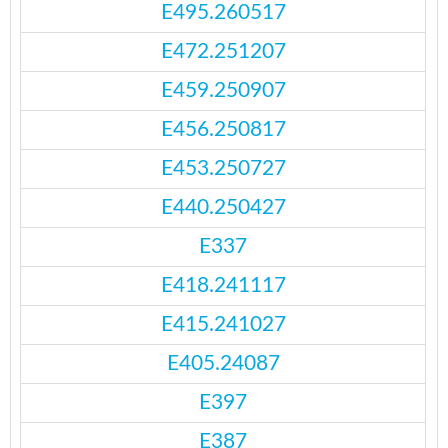
E495.260517
E472.251207
E459.250907
E456.250817
E453.250727
E440.250427
E337
E418.241117
E415.241027
E405.24087
E397
E387