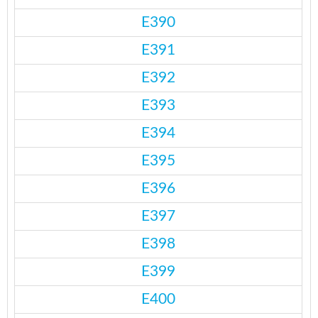
E390
E391
E392
E393
E394
E395
E396
E397
E398
E399
E400