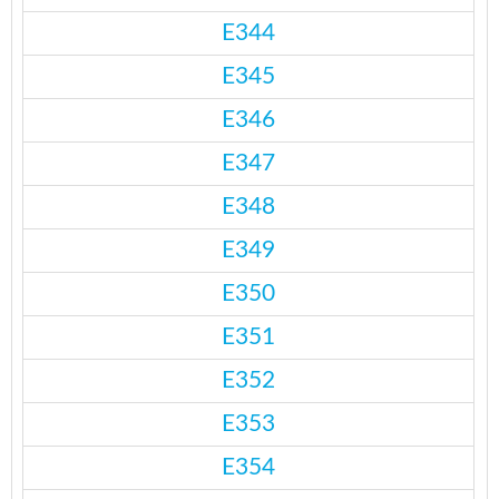
E344
E345
E346
E347
E348
E349
E350
E351
E352
E353
E354