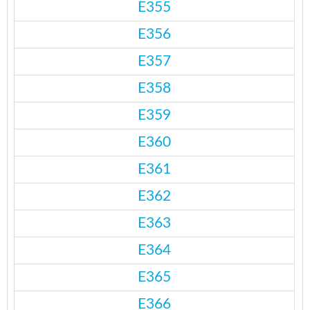
E355
E356
E357
E358
E359
E360
E361
E362
E363
E364
E365
E366