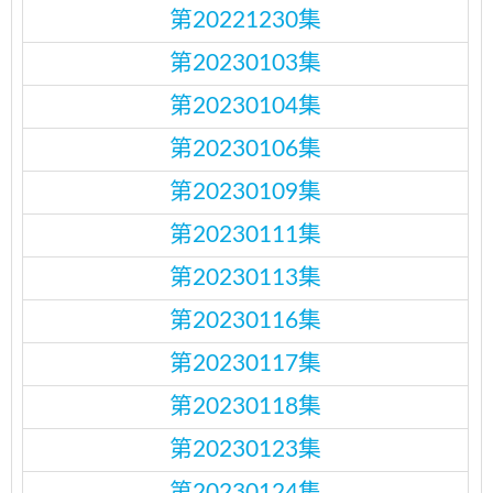
第20221230集
第20230103集
第20230104集
第20230106集
第20230109集
第20230111集
第20230113集
第20230116集
第20230117集
第20230118集
第20230123集
第20230124集