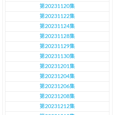
第20231120集
第20231122集
第20231124集
第20231128集
第20231129集
第20231130集
第20231201集
第20231204集
第20231206集
第20231208集
第20231212集