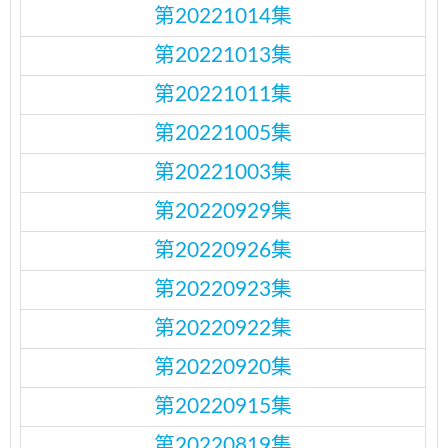
第20221014集
第20221013集
第20221011集
第20221005集
第20221003集
第20220929集
第20220926集
第20220923集
第20220922集
第20220920集
第20220915集
第20220819集