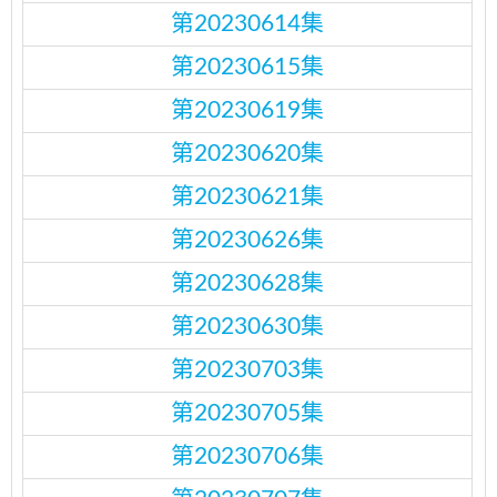
第20230614集
第20230615集
第20230619集
第20230620集
第20230621集
第20230626集
第20230628集
第20230630集
第20230703集
第20230705集
第20230706集