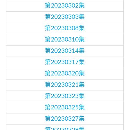
第20230302集
第20230303集
第20230308集
第20230310集
第20230314集
第20230317集
第20230320集
第20230321集
第20230323集
第20230325集
第20230327集