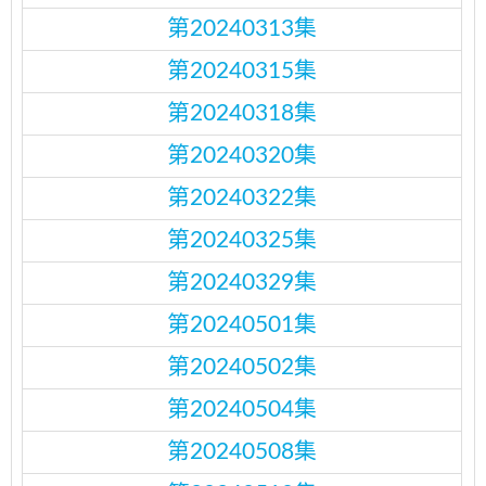
第20240313集
第20240315集
第20240318集
第20240320集
第20240322集
第20240325集
第20240329集
第20240501集
第20240502集
第20240504集
第20240508集