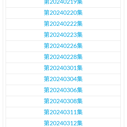
第20240219集
第20240220集
第20240222集
第20240223集
第20240226集
第20240228集
第20240301集
第20240304集
第20240306集
第20240308集
第20240311集
第20240312集