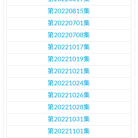
第20220815集
第20220701集
第20220708集
第20221017集
第20221019集
第20221021集
第20221024集
第20221026集
第20221028集
第20221031集
第20221101集