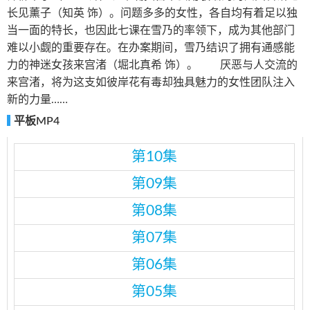
长见薰子（知英 饰）。问题多多的女性，各自均有着足以独
当一面的特长，也因此七课在雪乃的率领下，成为其他部门
难以小觑的重要存在。在办案期间，雪乃结识了拥有通感能
力的神迷女孩来宫渚（堀北真希 饰）。 厌恶与人交流的
来宫渚，将为这支如彼岸花有毒却独具魅力的女性团队注入
新的力量……
平板MP4
第10集
第09集
第08集
第07集
第06集
第05集