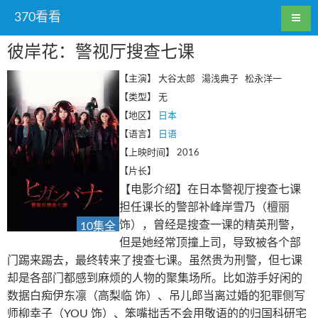
370看看
彼岸花：警视厅搜查七课
【主演】
大谷太郎 湯浅典子 松永洋一
【类型】
无
【地区】
日本
【语言】
日语
【上映时间】
2016
【片长】
【电影介绍】在日本警视厅搜查七课
担任课长的警部补峰岸雪乃（檀丽
饰），曾经是搜查一课的精英刑警，
10集全
但是她经常顶撞上司，导致被各个部
门踢来踢去，最终转来了搜查七课。虽然贵为刑警，但七课
却是各部门都感到麻烦的人物的聚集场所。比如游手好闲的
数据白痴伊东凛（高梨临 饰）、吊儿郎当离过婚的犯罪侧写
师柳幸子（YOU 饰）、笨嘴拙舌不会用敬语的的归国科研宅