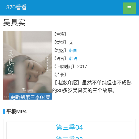
370看看
吴具实
【主演】
【类型】
无
【地区】
韩国
【语言】
韩语
【上映时间】
2017
【片长】
【电影介绍】虽然不单纯但也不成熟
的30多岁吴具实的三个故事。
更新到第三季04集
平板MP4
第三季04