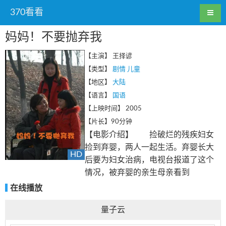
370看看
妈妈！不要抛弃我
【主演】
王择谚
【类型】
剧情
儿童
【地区】
大陆
【语言】
国语
【上映时间】
2005
【片长】
90分钟
【电影介绍】 捡破烂的残疾妇女
捡到弃婴，两人一起生活。弃婴长大
HD
后要为妇女治病，电视台报道了这个
情况，被弃婴的亲生母亲看到
在线播放
量子云