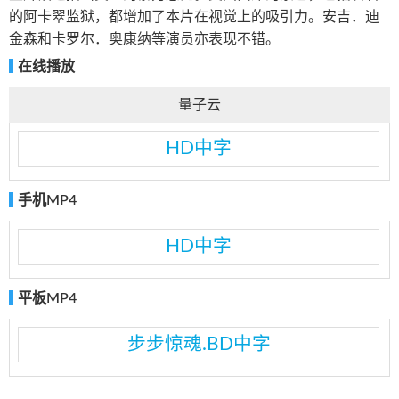
的阿卡翠监狱，都增加了本片在视觉上的吸引力。安吉．迪
金森和卡罗尔．奥康纳等演员亦表现不错。
在线播放
量子云
HD中字
手机MP4
HD中字
平板MP4
步步惊魂.BD中字