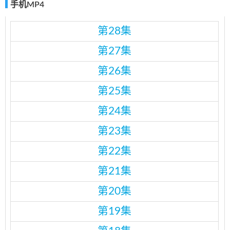
手机MP4
第28集
第27集
第26集
第25集
第24集
第23集
第22集
第21集
第20集
第19集