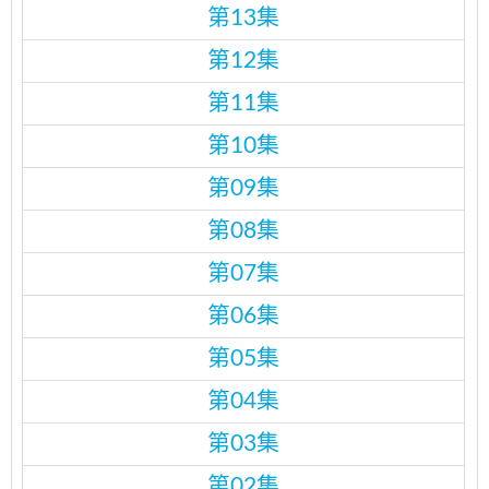
第13集
第12集
第11集
第10集
第09集
第08集
第07集
第06集
第05集
第04集
第03集
第02集