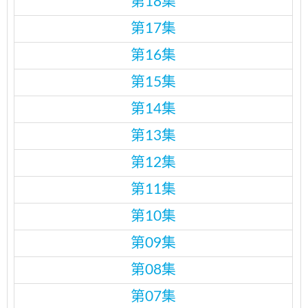
第18集
第17集
第16集
第15集
第14集
第13集
第12集
第11集
第10集
第09集
第08集
第07集