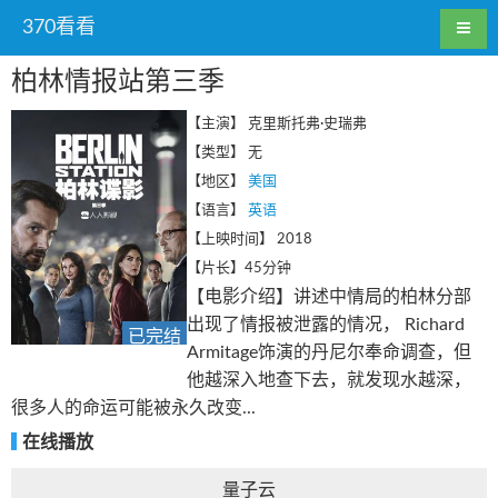
370看看
柏林情报站第三季
【主演】
克里斯托弗·史瑞弗
【类型】
无
【地区】
美国
【语言】
英语
【上映时间】
2018
【片长】
45分钟
【电影介绍】讲述中情局的柏林分部
出现了情报被泄露的情况， Richard
已完结
Armitage饰演的丹尼尔奉命调查，但
他越深入地查下去，就发现水越深，
很多人的命运可能被永久改变...
在线播放
量子云