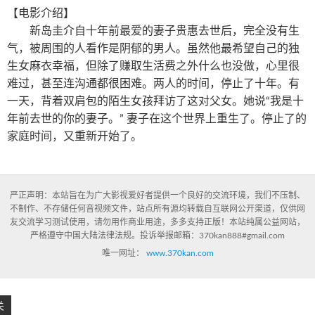
【电影介绍】
新岛圭介自十年前最爱的妻子贵惠去世后，完全没有生
气，被周围的人看作是阴郁的男人。虽然他最希望自己的独
生女麻衣幸福，但除了赚取生活费之外什么也没做，心里很
难过，甚至连沟通都很困难。两人的时间，停止了十年。有
一天，背着双肩包的陌生女孩拜访了这对父女。她说“我是十
年前去世的你的妻子。” 妻子在这个世界上重生了。停止了的
家庭时间，又重新开始了。
严正声明：本站旨在为广大影视爱好者提供一个良好的交流环境，我们不压制、
不制作、不存储任何音视频文件，站点所有源均转载自互联网公开渠道，仅供网
友交流学习测试使用，请勿用作商业用途，多多支持正版！本站纯属公益网站，
严格遵守中国大陆法律法规。投诉举报邮箱：370kan888#gmail.com
唯一网址：
www.370kan.com
关