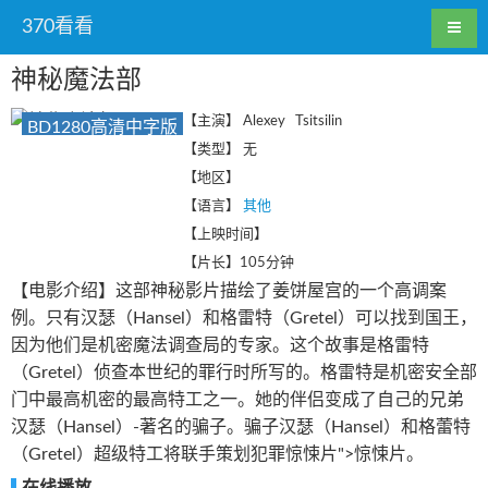
370看看
神秘魔法部
【主演】
Alexey Tsitsilin
BD1280高清中字版
【类型】
无
【地区】
【语言】
其他
【上映时间】
【片长】
105分钟
【电影介绍】这部神秘影片描绘了姜饼屋宫的一个高调案
例。只有汉瑟（Hansel）和格雷特（Gretel）可以找到国王，
因为他们是机密魔法调查局的专家。这个故事是格雷特
（Gretel）侦查本世纪的罪行时所写的。格雷特是机密安全部
门中最高机密的最高特工之一。她的伴侣变成了自己的兄弟
汉瑟（Hansel）-著名的骗子。骗子汉瑟（Hansel）和格蕾特
（Gretel）超级特工将联手策划犯罪惊悚片">惊悚片。