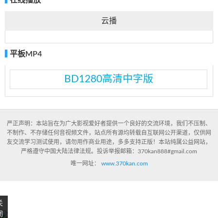
在线播放
云播
平板MP4
BD1280高清中字版
严正声明：本站旨在为广大影视爱好者提供一个良好的交流环境，我们不压制、
不制作、不存储任何音视频文件，站点所有源均转载自互联网公开渠道，仅供网
友交流学习测试使用，请勿用作商业用途，多多支持正版！本站纯属公益网站，
严格遵守中国大陆法律法规。投诉举报邮箱：370kan888#gmail.com
唯一网址：
www.370kan.com
关
闭