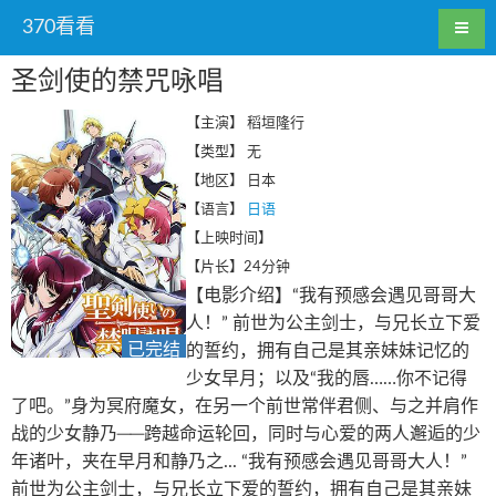
370看看
圣剑使的禁咒咏唱
【主演】
稻垣隆行
【类型】
无
【地区】
日本
【语言】
日语
【上映时间】
【片长】
24分钟
【电影介绍】“我有预感会遇见哥哥大
人！” 前世为公主剑士，与兄长立下爱
已完结
的誓约，拥有自己是其亲妹妹记忆的
少女早月；以及“我的唇……你不记得
了吧。”身为冥府魔女，在另一个前世常伴君侧、与之并肩作
战的少女静乃──跨越命运轮回，同时与心爱的两人邂逅的少
年诸叶，夹在早月和静乃之... “我有预感会遇见哥哥大人！”
前世为公主剑士，与兄长立下爱的誓约，拥有自己是其亲妹