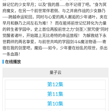
妹记忆的少女早月；以及“我的唇……你不记得了吧。”身为冥
府魔女，在另一个前世常伴君侧、与之并肩作战的少女静乃
──跨越命运轮回，同时与心爱的两人邂逅的少年诸叶，夹在
早月和静乃之间左右为难！？ 而在能将前世记忆转化为力量
的转生者学园中，史上首位两股前世之力“剑圣╳禁咒使”同时
觉醒者诸叶，开始踏上无比奇特的命运旅程！ 为解救结下永
世羁绊的两名挚爱，与前世共鸣的学园剑斗&魔法物语──寄
宿在我的剑里吧，魔焰──如今，少年要在纷乱的现世，杀出
一条血路！
在线播放
量子云
第12集
第11集
第10集